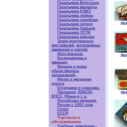
Геральдика Волгоград
Геральдика квадраты
Геральдика КЭМЗ
Геральдика лебедь
Геральдика серийная
под
Геральдика ситалл
Геральдика Харьков
Геральдика ЭТПК
Геральдика юбилеи
Знаки иностранных
фестивалей, молодежных
движений и партий.
Иностранные.
под
Космонавтика и
авиация.
Медали и знаки
общественных
организаций,.
Метро и железная
дорога
Отличники и ударники.
под
Пионерия, ВЛКСМ,
КПСС, Юные и т. д.
Российская империя.
Россия с 1991 года
Спорт
СССР.
Торговля и
обслуживание
Учебные заведения -