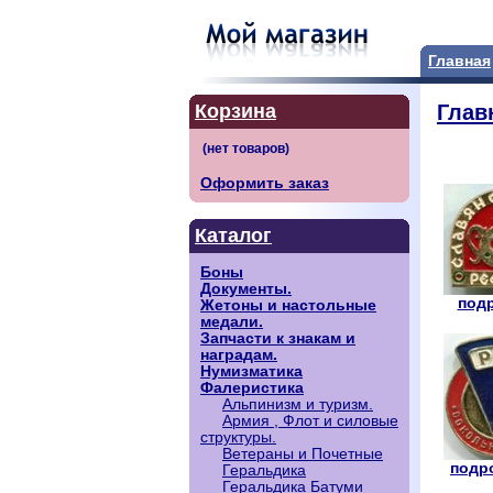
Главная
Корзина
Глав
Оформить заказ
Каталог
Боны
Документы.
подр
Жетоны и настольные
медали.
Запчасти к знакам и
наградам.
Нумизматика
Фалеристика
Альпинизм и туризм.
Армия , Флот и силовые
структуры.
Ветераны и Почетные
подро
Геральдика
Геральдика Батуми