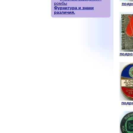
ромбы
подро
Фурнитура и знаки
различия.
подроб
подро