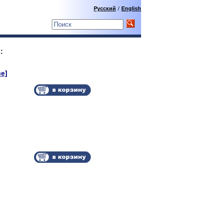
Русский
/
English
:
се]