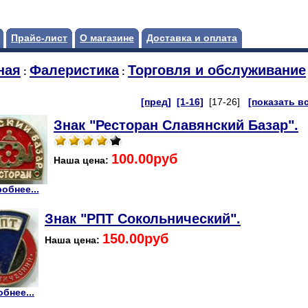
Прайс-лист
О магазине
Доставка и оплата
ная
Фалеристика
Торговля и обслуживание
:
:
[пред]
[1-16]
[17-26]
[показать в
Знак "Ресторан Славянский Базар".
100.00руб
Наша цена:
обнее...
Знак "РПТ Сокольнический".
150.00руб
Наша цена:
бнее...