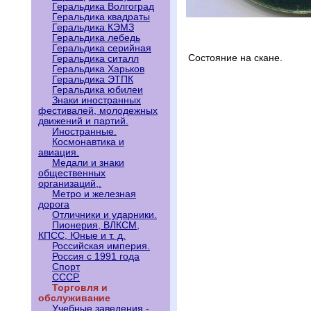
Геральдика Волгоград
Геральдика квадраты
Геральдика КЭМЗ
Геральдика лебедь
Геральдика серийная
Состояние на скане.
Геральдика ситалл
Геральдика Харьков
Геральдика ЭТПК
Геральдика юбилеи
Знаки иностранных
фестивалей, молодежных
движений и партий.
Иностранные.
Космонавтика и
авиация.
Медали и знаки
общественных
организаций,.
Метро и железная
дорога
Отличники и ударники.
Пионерия, ВЛКСМ,
КПСС, Юные и т. д.
Российская империя.
Россия с 1991 года
Спорт
СССР.
Торговля и
обслуживание
Учебные заведения -