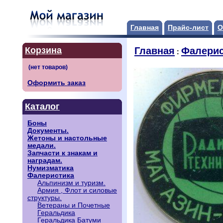
Главная
Прайс-лист
О
Корзина
Главная
Фалерис
:
Оформить заказ
Каталог
Боны
Документы.
Жетоны и настольные
медали.
Запчасти к знакам и
наградам.
Нумизматика
Фалеристика
Альпинизм и туризм.
Армия , Флот и силовые
структуры.
Ветераны и Почетные
Геральдика
Геральдика Батуми