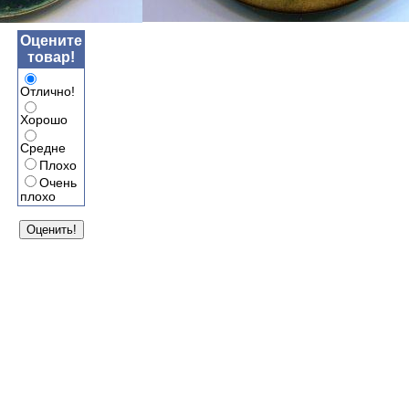
Оцените
товар!
Отлично!
Хорошо
Средне
Плохо
Очень
плохо