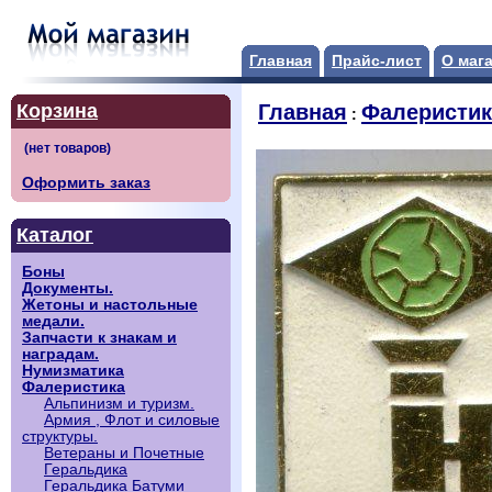
Главная
Прайс-лист
О маг
Корзина
Главная
Фалеристик
:
Оформить заказ
Каталог
Боны
Документы.
Жетоны и настольные
медали.
Запчасти к знакам и
наградам.
Нумизматика
Фалеристика
Альпинизм и туризм.
Армия , Флот и силовые
структуры.
Ветераны и Почетные
Геральдика
Геральдика Батуми