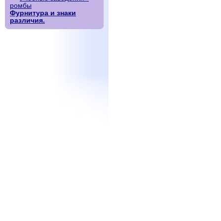
ромбы
Фурнитура и знаки
различия.