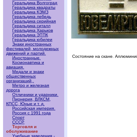
Геральдика Волгоград
Геральдика квадраты
Геральдика КЭМЗ
Геральдика лебедь
Геральдика серийная
Геральдика ситалл
Геральдика Харьков
Геральдика ЭТПК
Геральдика юбилеи
Знаки иностранных
фестивалей, молодежных
движений и партий.
Состояние на скане. Аллюмини
Иностранные.
Космонавтика и
авиация.
Медали и знаки
общественных
организаций,.
Метро и железная
дорога
Отличники и ударники.
Пионерия, ВЛКСМ,
КПСС, Юные и т. д.
Российская империя.
Россия с 1991 года
Спорт
СССР.
Торговля и
обслуживание
Учебные заведения -