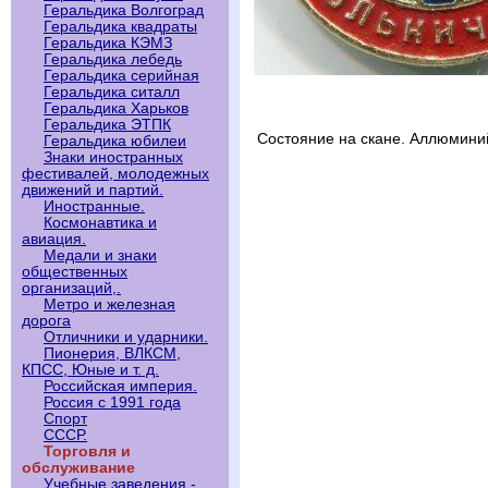
Геральдика Волгоград
Геральдика квадраты
Геральдика КЭМЗ
Геральдика лебедь
Геральдика серийная
Геральдика ситалл
Геральдика Харьков
Геральдика ЭТПК
Состояние на скане. Аллюмини
Геральдика юбилеи
Знаки иностранных
фестивалей, молодежных
движений и партий.
Иностранные.
Космонавтика и
авиация.
Медали и знаки
общественных
организаций,.
Метро и железная
дорога
Отличники и ударники.
Пионерия, ВЛКСМ,
КПСС, Юные и т. д.
Российская империя.
Россия с 1991 года
Спорт
СССР.
Торговля и
обслуживание
Учебные заведения -