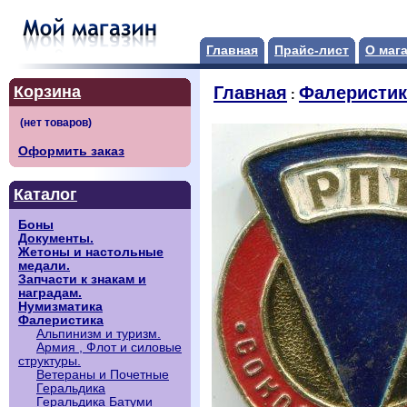
Главная
Прайс-лист
О маг
Корзина
Главная
Фалеристик
:
Оформить заказ
Каталог
Боны
Документы.
Жетоны и настольные
медали.
Запчасти к знакам и
наградам.
Нумизматика
Фалеристика
Альпинизм и туризм.
Армия , Флот и силовые
структуры.
Ветераны и Почетные
Геральдика
Геральдика Батуми