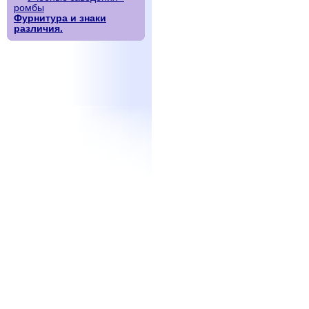
ромбы
Фурнитура и знаки
различия.