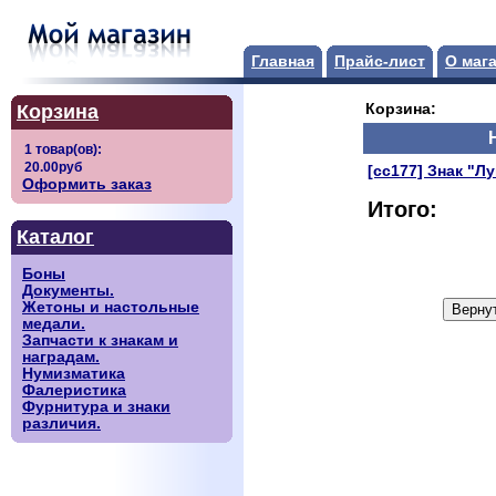
Главная
Прайс-лист
О маг
Корзина
Корзина:
[сс177] Знак "Л
Оформить заказ
Итого:
Каталог
Боны
Документы.
Жетоны и настольные
медали.
Запчасти к знакам и
наградам.
Нумизматика
Фалеристика
Фурнитура и знаки
различия.