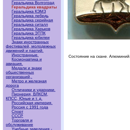
Геральдика Волгоград
Геральдика квадраты
Геральдика КЭМЗ
Геральдика лебедь
Геральдика серийная
Геральдика ситалл
Геральдика Харьков
Геральдика ЭТПК
Геральдика юбилеи
Знаки иностранных
фестивалей, молодежных
движений и партий.
Иностранные.
Состояние на скане. Алюминий
Космонавтика и
авиация.
Медали и знаки
общественных
организаций,.
Метро и железная
дорога
Отличники и ударники.
Пионерия, ВЛКСМ,
КПСС, Юные и т. д.
Российская империя.
Россия с 1991 года
Спорт
СССР.
Торговля и
обслуживание
Учебные заведения -