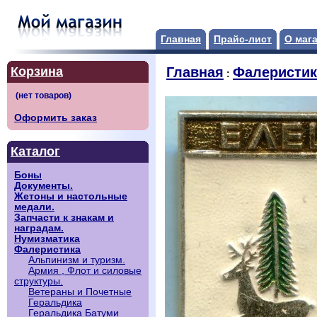
Главная
Прайс-лист
О маг
Корзина
Главная
Фалеристик
:
Оформить заказ
Каталог
Боны
Документы.
Жетоны и настольные
медали.
Запчасти к знакам и
наградам.
Нумизматика
Фалеристика
Альпинизм и туризм.
Армия , Флот и силовые
структуры.
Ветераны и Почетные
Геральдика
Геральдика Батуми