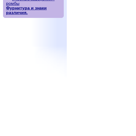
ромбы
Фурнитура и знаки
различия.