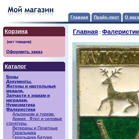
Главная
Прайс-лист
О маг
Корзина
Главная
Фалеристик
:
Оформить заказ
Каталог
Боны
Документы.
Жетоны и настольные
медали.
Запчасти к знакам и
наградам.
Нумизматика
Фалеристика
Альпинизм и туризм.
Армия , Флот и силовые
структуры.
Ветераны и Почетные
Геральдика
Геральдика Батуми