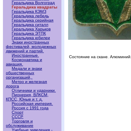
Геральдика Волгоград
Геральдика квадраты
Геральдика КЭМЗ
Геральдика лебедь
Геральдика серийная
Геральдика ситалл
Геральдика Харьков
Геральдика ЭТПК
Геральдика юбилеи
Знаки иностранных
фестивалей, молодежных
движений и партий.
Иностранные.
Состояние на скане. Алюминий
Космонавтика и
авиация.
Медали и знаки
общественных
организаций,.
Метро и железная
дорога
Отличники и ударники.
Пионерия, ВЛКСМ,
КПСС, Юные и т. д.
Российская империя.
Россия с 1991 года
Спорт
СССР.
Торговля и
обслуживание
Учебные заведения -