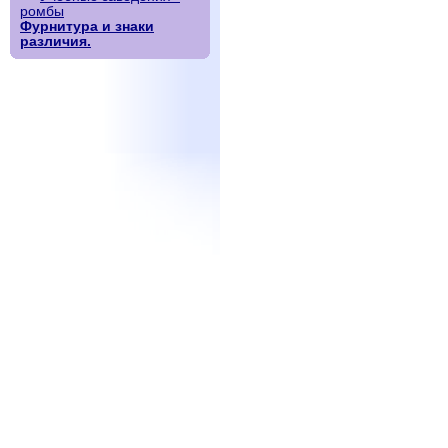
ромбы
Фурнитура и знаки
различия.