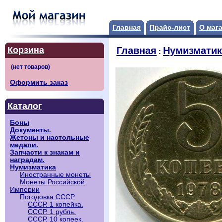
Главная
Прайс-лист
О маг
Корзина
Главная
Нумизматик
:
Оформить заказ
Каталог
Боны
Документы.
Жетоны и настольные
медали.
Запчасти к знакам и
наградам.
Нумизматика
Иностранные монеты
Монеты Российской
Империи
Погодовка СССР
СССР. 1 копейка.
СССР. 1 рубль.
СССР. 10 копеек.