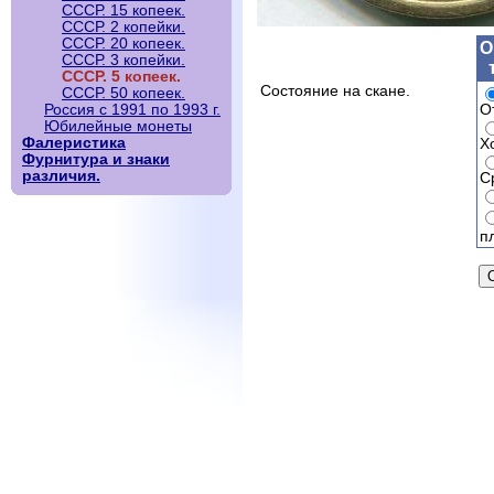
СССР. 15 копеек.
СССР. 2 копейки.
СССР. 20 копеек.
О
СССР. 3 копейки.
СССР. 5 копеек.
Состояние на скане.
СССР. 50 копеек.
О
Россия с 1991 по 1993 г.
Юбилейные монеты
Фалеристика
Х
Фурнитура и знаки
различия.
С
п