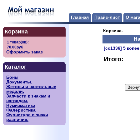
Главная
Прайс-лист
О маг
Корзина
Корзина:
На
[сс1336] 5 копее
Оформить заказ
Итого:
Каталог
Боны
Документы.
Жетоны и настольные
медали.
Запчасти к знакам и
наградам.
Нумизматика
Фалеристика
Фурнитура и знаки
различия.