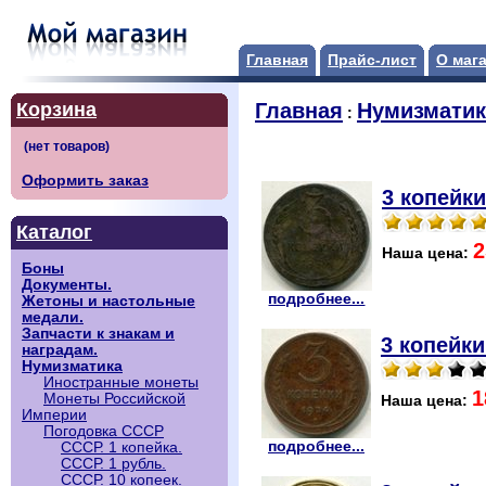
Главная
Прайс-лист
О маг
Корзина
Главная
Нумизматик
:
Оформить заказ
3 копейки
Каталог
2
Наша цена:
Боны
Документы.
подробнее...
Жетоны и настольные
медали.
Запчасти к знакам и
3 копейки
наградам.
Нумизматика
Иностранные монеты
1
Монеты Российской
Наша цена:
Империи
Погодовка СССР
подробнее...
СССР. 1 копейка.
СССР. 1 рубль.
СССР. 10 копеек.