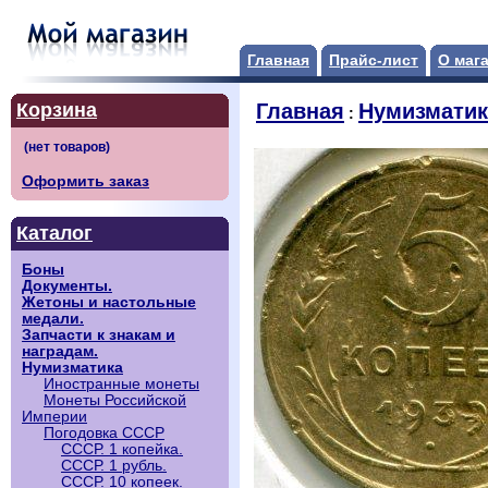
Главная
Прайс-лист
О маг
Корзина
Главная
Нумизматик
:
Оформить заказ
Каталог
Боны
Документы.
Жетоны и настольные
медали.
Запчасти к знакам и
наградам.
Нумизматика
Иностранные монеты
Монеты Российской
Империи
Погодовка СССР
СССР. 1 копейка.
СССР. 1 рубль.
СССР. 10 копеек.