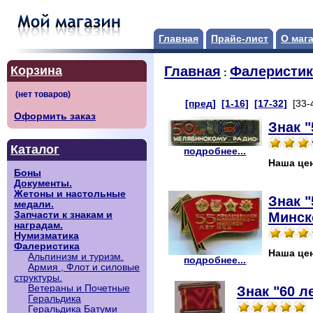
Главная
Прайс-лист
О маг
Корзина
Главная
Фалеристик
:
[пред]
[1-16]
[17-32]
[33-
Оформить заказ
Знак 
Каталог
подробнее...
Наша це
Боны
Документы.
Жетоны и настольные
Знак "
медали.
Минск
Запчасти к знакам и
наградам.
Нумизматика
Фалеристика
Наша це
Альпинизм и туризм.
подробнее...
Армия , Флот и силовые
структуры.
Ветераны и Почетные
Знак "60 л
Геральдика
Геральдика Батуми