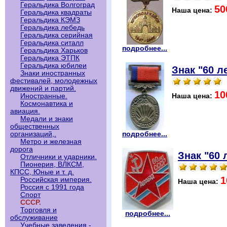
Геральдика Волгоград
50
Наша цена:
Геральдика квадраты
Геральдика КЭМЗ
Геральдика лебедь
Геральдика серийная
Геральдика ситалл
подробнее...
Геральдика Харьков
Геральдика ЭТПК
Геральдика юбилеи
Знак "60 л
Знаки иностранных
фестивалей, молодежных
движений и партий.
10
Наша цена:
Иностранные.
Космонавтика и
авиация.
Медали и знаки
общественных
подробнее...
организаций,.
Метро и железная
дорога
Знак "60
Отличники и ударники.
Пионерия, ВЛКСМ,
КПСС, Юные и т. д.
1
Российская империя.
Наша цена:
Россия с 1991 года
Спорт
СССР.
Торговля и
подробнее...
обслуживание
Учебные заведения -