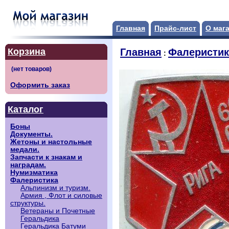
Главная
Прайс-лист
О маг
Корзина
Главная
Фалеристик
:
Оформить заказ
Каталог
Боны
Документы.
Жетоны и настольные
медали.
Запчасти к знакам и
наградам.
Нумизматика
Фалеристика
Альпинизм и туризм.
Армия , Флот и силовые
структуры.
Ветераны и Почетные
Геральдика
Геральдика Батуми