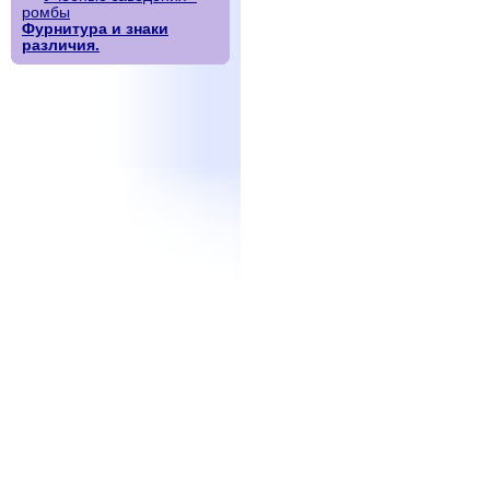
ромбы
Фурнитура и знаки
различия.