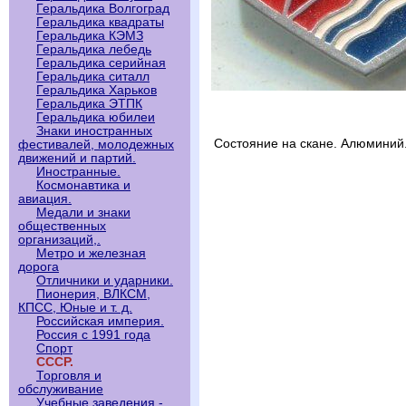
Геральдика Волгоград
Геральдика квадраты
Геральдика КЭМЗ
Геральдика лебедь
Геральдика серийная
Геральдика ситалл
Геральдика Харьков
Геральдика ЭТПК
Геральдика юбилеи
Знаки иностранных
Состояние на скане. Алюминий.
фестивалей, молодежных
движений и партий.
Иностранные.
Космонавтика и
авиация.
Медали и знаки
общественных
организаций,.
Метро и железная
дорога
Отличники и ударники.
Пионерия, ВЛКСМ,
КПСС, Юные и т. д.
Российская империя.
Россия с 1991 года
Спорт
СССР.
Торговля и
обслуживание
Учебные заведения -