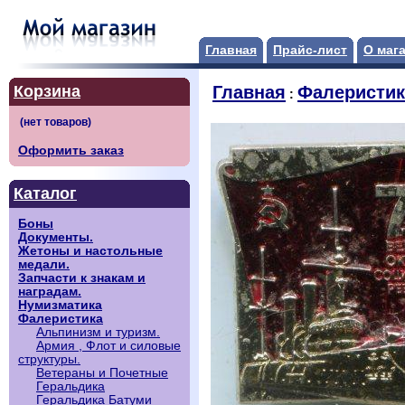
Главная
Прайс-лист
О маг
Корзина
Главная
Фалеристик
:
Оформить заказ
Каталог
Боны
Документы.
Жетоны и настольные
медали.
Запчасти к знакам и
наградам.
Нумизматика
Фалеристика
Альпинизм и туризм.
Армия , Флот и силовые
структуры.
Ветераны и Почетные
Геральдика
Геральдика Батуми