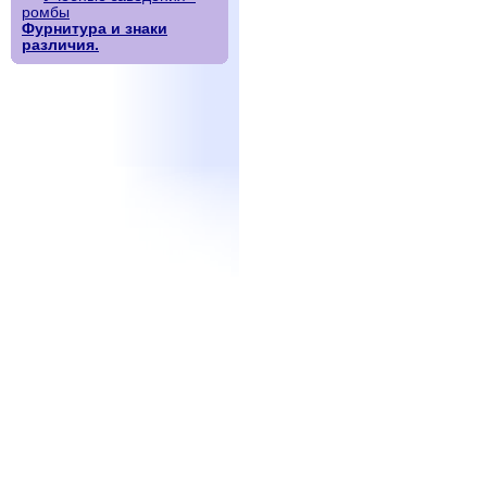
ромбы
Фурнитура и знаки
различия.