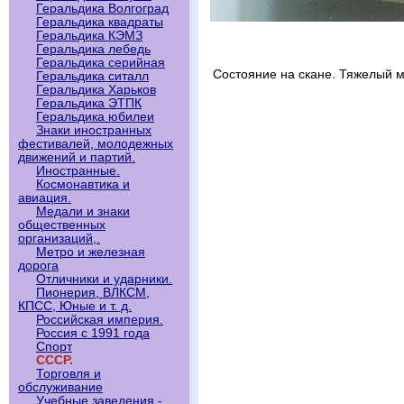
Геральдика Волгоград
Геральдика квадраты
Геральдика КЭМЗ
Геральдика лебедь
Геральдика серийная
Состояние на скане. Тяжелый 
Геральдика ситалл
Геральдика Харьков
Геральдика ЭТПК
Геральдика юбилеи
Знаки иностранных
фестивалей, молодежных
движений и партий.
Иностранные.
Космонавтика и
авиация.
Медали и знаки
общественных
организаций,.
Метро и железная
дорога
Отличники и ударники.
Пионерия, ВЛКСМ,
КПСС, Юные и т. д.
Российская империя.
Россия с 1991 года
Спорт
СССР.
Торговля и
обслуживание
Учебные заведения -