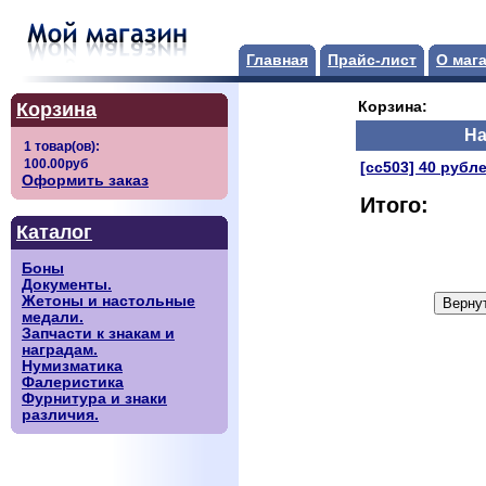
Главная
Прайс-лист
О маг
Корзина
Корзина:
На
[сс503] 40 рубле
Оформить заказ
Итого:
Каталог
Боны
Документы.
Жетоны и настольные
медали.
Запчасти к знакам и
наградам.
Нумизматика
Фалеристика
Фурнитура и знаки
различия.