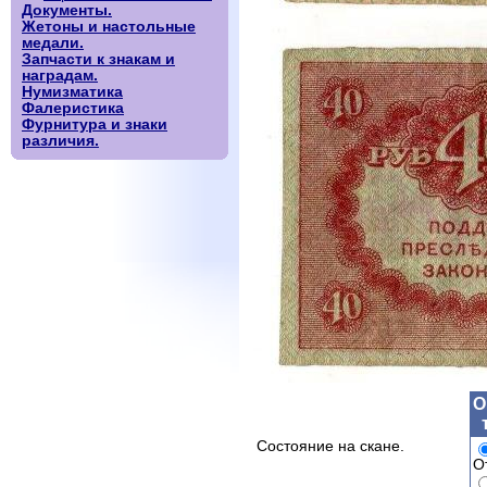
Документы.
Жетоны и настольные
медали.
Запчасти к знакам и
наградам.
Нумизматика
Фалеристика
Фурнитура и знаки
различия.
О
Состояние на скане.
О