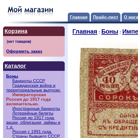
Главная
Прайс-лист
О маг
Корзина
Главная
Боны
Импе
:
:
Оформить заказ
Каталог
Боны
Банкноты СССР
Гражданская война и
территориальные выпуски.
Императорская
Россия до 1917 года
включительно.
Иностранные банкноты
Лотерейные билеты
Россия до 1917 года,
акции, облигации, займы и
т. д.
Россия с 1991 года.
Страны бывшего СССР.