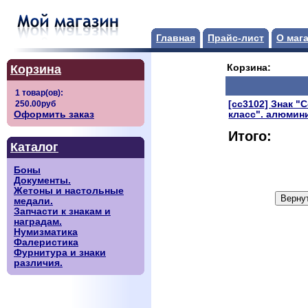
Главная
Прайс-лист
О маг
Корзина
Корзина:
[сс3102] Знак "
Оформить заказ
класс". алюмини
Итого:
Каталог
Боны
Документы.
Жетоны и настольные
медали.
Запчасти к знакам и
наградам.
Нумизматика
Фалеристика
Фурнитура и знаки
различия.