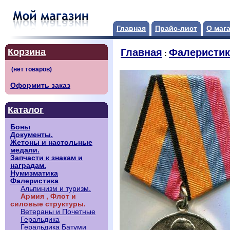
Главная
Прайс-лист
О маг
Корзина
Главная
Фалеристик
:
Оформить заказ
Каталог
Боны
Документы.
Жетоны и настольные
медали.
Запчасти к знакам и
наградам.
Нумизматика
Фалеристика
Альпинизм и туризм.
Армия , Флот и
силовые структуры.
Ветераны и Почетные
Геральдика
Геральдика Батуми