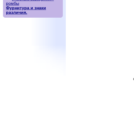
ромбы
Фурнитура и знаки
различия.