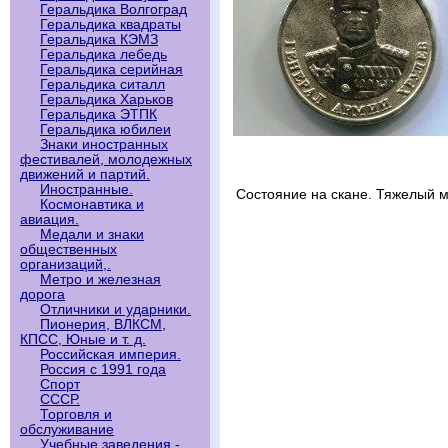
Геральдика Волгоград
Геральдика квадраты
Геральдика КЭМЗ
Геральдика лебедь
Геральдика серийная
Геральдика ситалл
Геральдика Харьков
Геральдика ЭТПК
Геральдика юбилеи
Знаки иностранных
фестивалей, молодежных
движений и партий.
Иностранные.
Состояние на скане. Тяжелый м
Космонавтика и
авиация.
Медали и знаки
общественных
организаций,.
Метро и железная
дорога
Отличники и ударники.
Пионерия, ВЛКСМ,
КПСС, Юные и т. д.
Российская империя.
Россия с 1991 года
Спорт
СССР.
Торговля и
обслуживание
Учебные заведения -