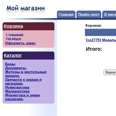
Главная
Прайс-лист
О маг
Корзина
Корзина:
[сс2775] Медал
Оформить заказ
Итого:
Каталог
Боны
Документы.
Жетоны и настольные
медали.
Запчасти к знакам и
наградам.
Нумизматика
Фалеристика
Фурнитура и знаки
различия.