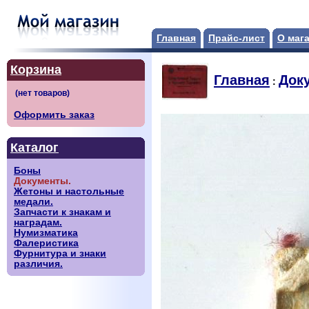
Главная
Прайс-лист
О маг
Корзина
Главная
Док
:
Оформить заказ
Каталог
Боны
Документы.
Жетоны и настольные
медали.
Запчасти к знакам и
наградам.
Нумизматика
Фалеристика
Фурнитура и знаки
различия.