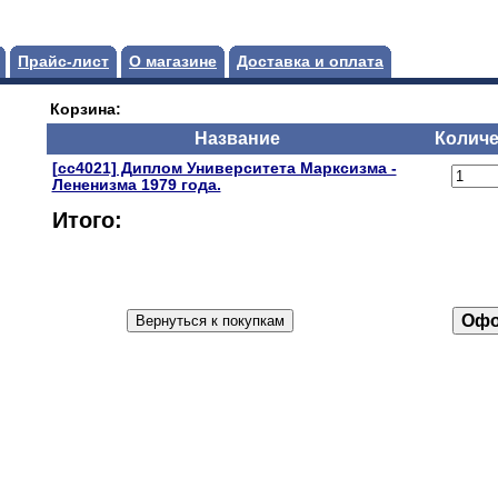
Прайс-лист
О магазине
Доставка и оплата
Корзина:
Название
Количе
[сс4021] Диплом Университета Марксизма -
Лененизма 1979 года.
Итого: