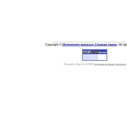
Copyright ©
Интернет-магазин Старая лавка
. All ri
Powered by Shop-Script FREE
создание интернет-магазина