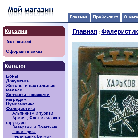
Главная
Прайс-лист
О маг
Корзина
Главная
Фалеристик
:
Оформить заказ
Каталог
Боны
Документы.
Жетоны и настольные
медали.
Запчасти к знакам и
наградам.
Нумизматика
Фалеристика
Альпинизм и туризм.
Армия , Флот и силовые
структуры.
Ветераны и Почетные
Геральдика
Геральдика Батуми