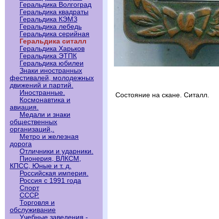
Геральдика Волгоград
Геральдика квадраты
Геральдика КЭМЗ
Геральдика лебедь
Геральдика серийная
Геральдика ситалл
Геральдика Харьков
Геральдика ЭТПК
Геральдика юбилеи
Знаки иностранных
фестивалей, молодежных
движений и партий.
Иностранные.
Состояние на скане. Ситалл.
Космонавтика и
авиация.
Медали и знаки
общественных
организаций,.
Метро и железная
дорога
Отличники и ударники.
Пионерия, ВЛКСМ,
КПСС, Юные и т. д.
Российская империя.
Россия с 1991 года
Спорт
СССР.
Торговля и
обслуживание
Учебные заведения -