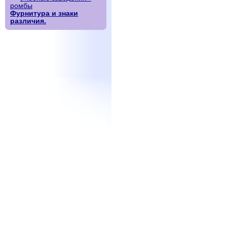
ромбы
Фурнитура и знаки
различия.