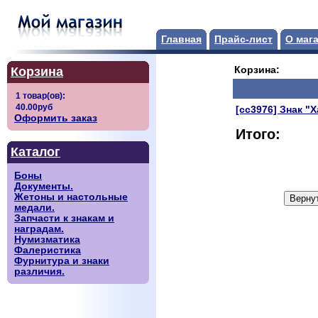
Главная
Прайс-лист
О маг
Корзина
Корзина:
[сс3976] Знак "
Оформить заказ
Итого:
Каталог
Боны
Документы.
Жетоны и настольные
медали.
Запчасти к знакам и
наградам.
Нумизматика
Фалеристика
Фурнитура и знаки
различия.