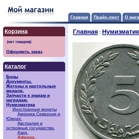
Главная
Прайс-лист
О маг
Корзина
Главная
Нумизматик
:
Оформить заказ
Каталог
Боны
Документы.
Жетоны и настольные
медали.
Запчасти к знакам и
наградам.
Нумизматика
Иностранные монеты
Америка Северная и
Южная.
Австралия и
островные государства.
Азия.
Африка.