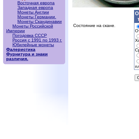
Восточная европа
Западная европа
Монеты Англии
О
Монеты Германии.
Монеты Скандинавии
Состояние на скане.
Монеты Российской
О
Империи
Погодовка СССР
Россия с 1991 по 1993 г.
Х
Юбилейные монеты
Фалеристика
С
Фурнитура и знаки
различия.
п