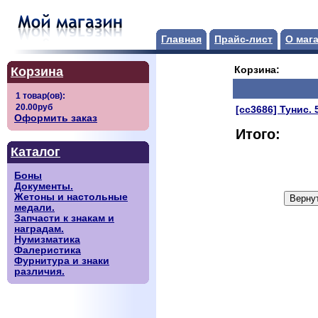
Главная
Прайс-лист
О маг
Корзина
Корзина:
[сс3686] Тунис.
Оформить заказ
Итого:
Каталог
Боны
Документы.
Жетоны и настольные
медали.
Запчасти к знакам и
наградам.
Нумизматика
Фалеристика
Фурнитура и знаки
различия.