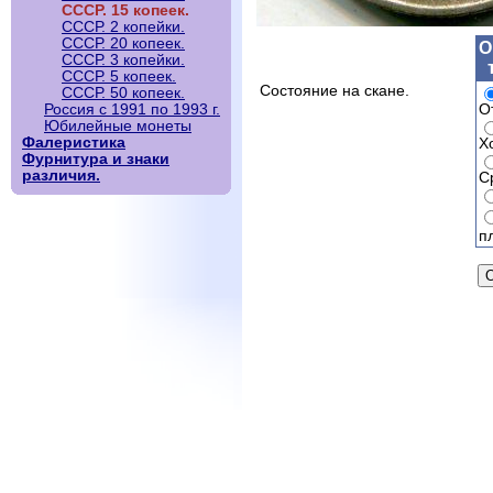
СССР. 15 копеек.
СССР. 2 копейки.
СССР. 20 копеек.
О
СССР. 3 копейки.
СССР. 5 копеек.
Состояние на скане.
СССР. 50 копеек.
О
Россия с 1991 по 1993 г.
Юбилейные монеты
Фалеристика
Х
Фурнитура и знаки
различия.
С
п