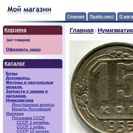
Главная
Прайс-лист
О маг
Корзина
Главная
Нумизматик
:
Оформить заказ
Каталог
Боны
Документы.
Жетоны и настольные
медали.
Запчасти к знакам и
наградам.
Нумизматика
Иностранные монеты
Монеты Российской
Империи
Погодовка СССР
СССР. 1 копейка.
СССР. 1 рубль.
СССР. 10 копеек.