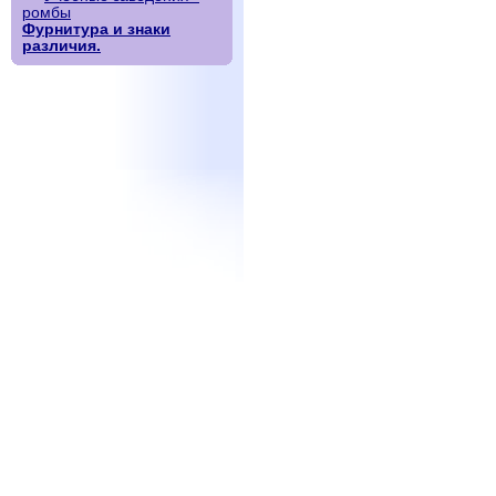
ромбы
Фурнитура и знаки
различия.