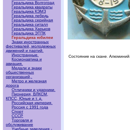
Геральдика Волгоград
Геральдика квадраты
Геральдика КЭМЗ
Геральдика лебедь
Геральдика серийная
Геральдика ситалл
Геральдика Харьков
Геральдика ЭТПК
Геральдика юбилеи
Знаки иностранных
фестивалей, молодежных
движений и партий.
Иностранные.
Состояние на скане. Алюминий
Космонавтика и
авиация.
Медали и знаки
общественных
организаций,.
Метро и железная
дорога
Отличники и ударники.
Пионерия, ВЛКСМ,
КПСС, Юные и т. д.
Российская империя.
Россия с 1991 года
Спорт
СССР.
Торговля и
обслуживание
Учебные заведения -