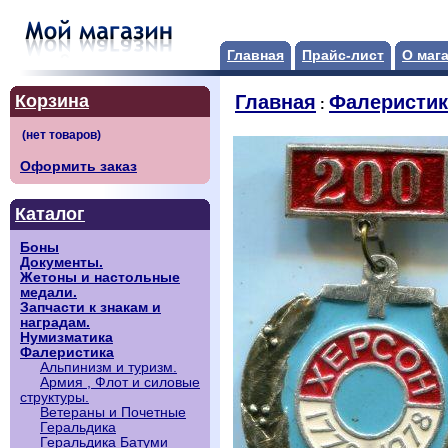
Главная
Прайс-лист
О маг
Корзина
Главная
Фалеристик
:
Оформить заказ
Каталог
Боны
Документы.
Жетоны и настольные
медали.
Запчасти к знакам и
наградам.
Нумизматика
Фалеристика
Альпинизм и туризм.
Армия , Флот и силовые
структуры.
Ветераны и Почетные
Геральдика
Геральдика Батуми