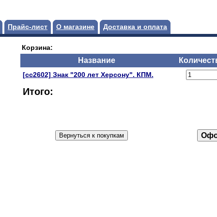
Прайс-лист
О магазине
Доставка и оплата
Корзина:
Название
Количест
[сс2602] Знак "200 лет Херсону". КПМ.
Итого: