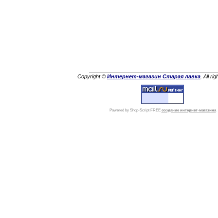
Copyright ©
Интернет-магазин Старая лавка
. All ri
Powered by Shop-Script FREE
создание интернет-магазина