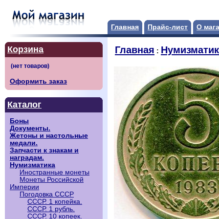
Главная
Прайс-лист
О маг
Корзина
Главная
Нумизматик
:
Оформить заказ
Каталог
Боны
Документы.
Жетоны и настольные
медали.
Запчасти к знакам и
наградам.
Нумизматика
Иностранные монеты
Монеты Российской
Империи
Погодовка СССР
СССР. 1 копейка.
СССР. 1 рубль.
СССР. 10 копеек.