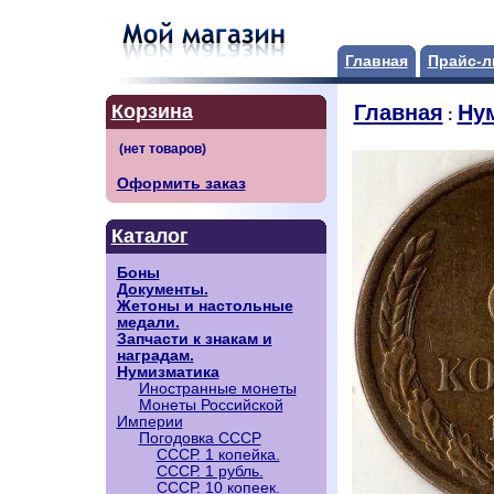
Главная
Прайс-л
Корзина
Главная
Ну
:
Оформить заказ
Каталог
Боны
Документы.
Жетоны и настольные
медали.
Запчасти к знакам и
наградам.
Нумизматика
Иностранные монеты
Монеты Российской
Империи
Погодовка СССР
СССР. 1 копейка.
СССР. 1 рубль.
СССР. 10 копеек.