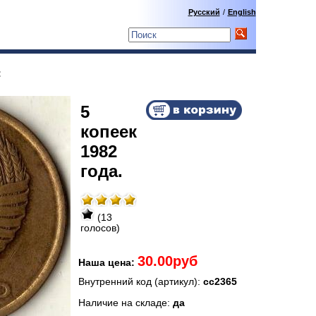
Русский
/
English
:
5
копеек
1982
года.
(13
голосов)
30.00руб
Наша цена:
Внутренний код (артикул):
сс2365
Наличие на складе:
да