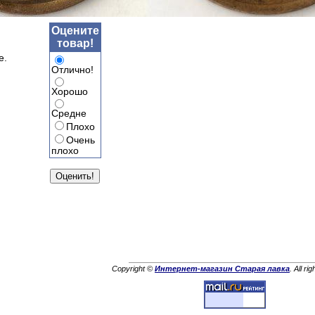
Оцените
товар!
е.
Отлично!
Хорошо
Средне
Плохо
Очень
плохо
Copyright ©
Интернет-магазин Старая лавка
. All ri