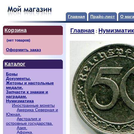
Главная
Прайс-лист
О маг
Корзина
Главная
Нумизматик
:
Оформить заказ
Каталог
Боны
Документы.
Жетоны и настольные
медали.
Запчасти к знакам и
наградам.
Нумизматика
Иностранные монеты
Америка Северная и
Южная.
Австралия и
островные государства.
Азия.
Африка.