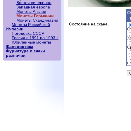
Восточная европа
Западная европа
Монеты Англии
О
Монеты Германии.
Монеты Скандинавии
Состояние на скане.
Монеты Российской
О
Империи
Погодовка СССР
Россия с 1991 по 1993 г.
Х
Юбилейные монеты
Фалеристика
С
Фурнитура и знаки
различия.
п