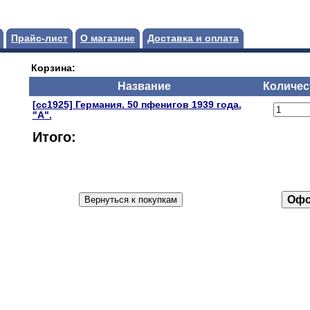
Прайс-лист
О магазине
Доставка и оплата
Корзина:
Название
Количес
[сс1925] Германия. 50 пфенигов 1939 года.
"А".
Итого: