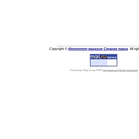
Copyright ©
Интернет-магазин Старая лавка
. All ri
Powered by Shop-Script FREE
создание интернет-магазина