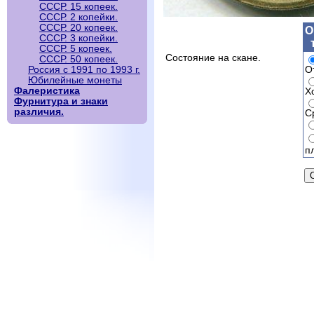
СССР. 15 копеек.
СССР. 2 копейки.
СССР. 20 копеек.
О
СССР. 3 копейки.
СССР. 5 копеек.
Состояние на скане.
СССР. 50 копеек.
О
Россия с 1991 по 1993 г.
Юбилейные монеты
Фалеристика
Х
Фурнитура и знаки
различия.
С
п