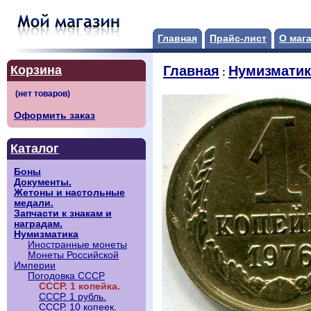
Главная
Прайс-лист
О маг
Корзина
Главная
Нумизматик
:
Оформить заказ
Каталог
Боны
Документы.
Жетоны и настольные
медали.
Запчасти к знакам и
наградам.
Нумизматика
Иностранные монеты
Монеты Российской
Империи
Погодовка СССР
СССР. 1 копейка.
СССР. 1 рубль.
СССР. 10 копеек.