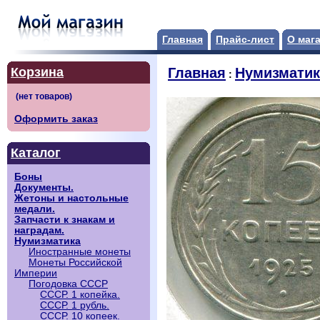
Главная
Прайс-лист
О маг
Корзина
Главная
Нумизматик
:
Оформить заказ
Каталог
Боны
Документы.
Жетоны и настольные
медали.
Запчасти к знакам и
наградам.
Нумизматика
Иностранные монеты
Монеты Российской
Империи
Погодовка СССР
СССР. 1 копейка.
СССР. 1 рубль.
СССР. 10 копеек.