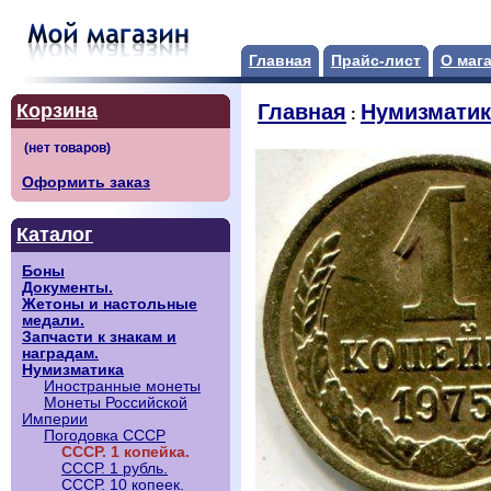
Главная
Прайс-лист
О маг
Корзина
Главная
Нумизматик
:
Оформить заказ
Каталог
Боны
Документы.
Жетоны и настольные
медали.
Запчасти к знакам и
наградам.
Нумизматика
Иностранные монеты
Монеты Российской
Империи
Погодовка СССР
СССР. 1 копейка.
СССР. 1 рубль.
СССР. 10 копеек.