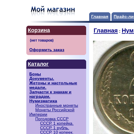
Главная
Прайс-ли
Корзина
Главная
Нум
:
Оформить заказ
Каталог
Боны
Документы.
Жетоны и настольные
медали.
Запчасти к знакам и
наградам.
Нумизматика
Иностранные монеты
Монеты Российской
Империи
Погодовка СССР
СССР. 1 копейка.
СССР. 1 рубль.
СССР. 10 копеек.