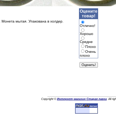
Оцените
товар!
. Монета мытая. Упакована в холдер.
Отлично!
Хорошо
Средне
Плохо
Очень
плохо
Copyright ©
Интернет-магазин Старая лавка
. All ri