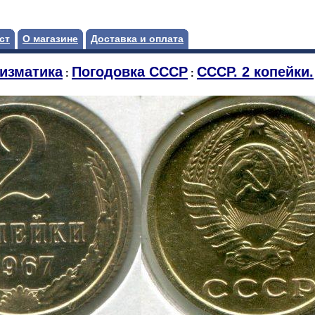
ст
О магазине
Доставка и оплата
изматика
Погодовка СССР
СССР. 2 копейки.
:
: