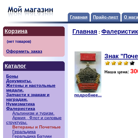
Главная
Прайс-лист
О маг
Корзина
Главная
Фалеристик
:
Оформить заказ
Знак "Поч
Каталог
30
Наша цена:
Боны
Документы.
Жетоны и настольные
медали.
Запчасти к знакам и
подробнее...
наградам.
Нумизматика
Фалеристика
Альпинизм и туризм.
Армия , Флот и силовые
структуры.
Ветераны и Почетные
Геральдика
Геральдика Батуми