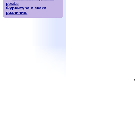
ромбы
Фурнитура и знаки
различия.