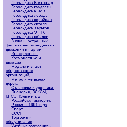
Геральдика Волгоград
Геральдика квадраты
Геральдика КЭМЗ
Геральдика лебедь
Геральдика серийная
Геральдика ситалл
Геральдика Харьков
Геральдика ЭТПК
Геральдика юбилеи
Знаки иностранных
фестивалей, молодежных
движений и партий.
Иностранные.
Космонавтика и
авиация.
Медали и знаки
общественных
организаций,.
Метро и железная
дорога
Отличники и ударники.
Пионерия, ВЛКСМ,
КПСС, Юные и т. д.
Российская империя.
Россия с 1991 года
Спорт
СССР.
Торговля и
обслуживание
Учебные заведения -