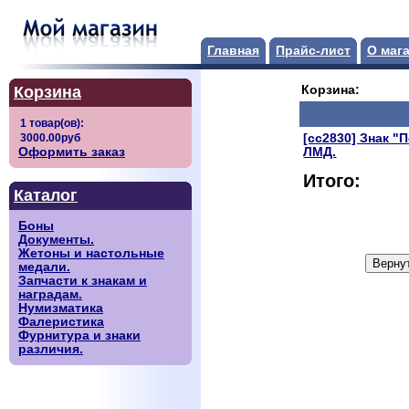
Главная
Прайс-лист
О маг
Корзина
Корзина:
[сс2830] Знак "
Оформить заказ
ЛМД.
Итого:
Каталог
Боны
Документы.
Жетоны и настольные
медали.
Запчасти к знакам и
наградам.
Нумизматика
Фалеристика
Фурнитура и знаки
различия.