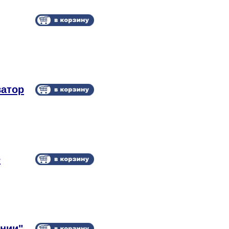
ватор
е
нии".