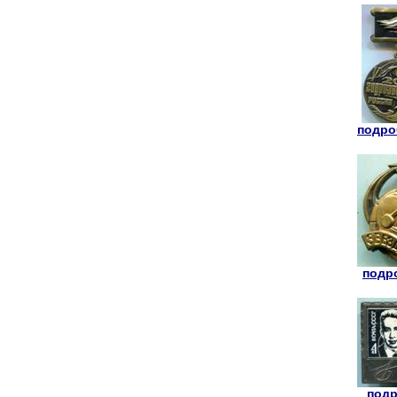
подроб
подро
подр