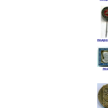
подроб
под