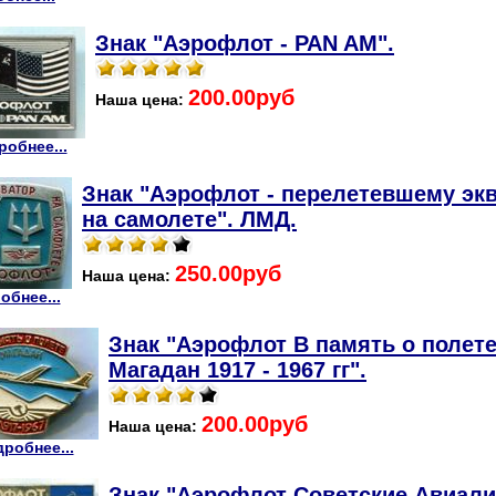
Знак "Аэрофлот - PAN AM".
200.00руб
Наша цена:
робнее...
Знак "Аэрофлот - перелетевшему эк
на самолете". ЛМД.
250.00руб
Наша цена:
обнее...
Знак "Аэрофлот В память о полет
Магадан 1917 - 1967 гг".
200.00руб
Наша цена:
робнее...
Знак "Аэрофлот Советские Авиали