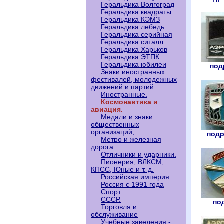
Геральдика Волгоград
Геральдика квадраты
Геральдика КЭМЗ
Геральдика лебедь
Геральдика серийная
Геральдика ситалл
Геральдика Харьков
Геральдика ЭТПК
Геральдика юбилеи
под
Знаки иностранных
фестивалей, молодежных
движений и партий.
Иностранные.
Космонавтика и
авиация.
Медали и знаки
общественных
организаций,.
подр
Метро и железная
дорога
Отличники и ударники.
Пионерия, ВЛКСМ,
КПСС, Юные и т. д.
Российская империя.
Россия с 1991 года
Спорт
СССР.
под
Торговля и
обслуживание
Учебные заведения -