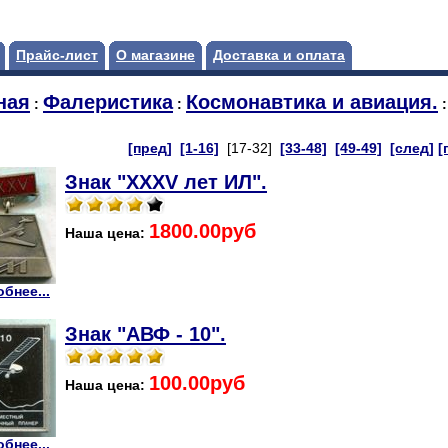
Прайс-лист
О магазине
Доставка и оплата
ная
Фалеристика
Космонавтика и авиация.
:
:
:
[пред]
[1-16]
[17-32]
[33-48]
[49-49]
[след]
[
Знак "XXXV лет ИЛ".
1800.00руб
Наша цена:
бнее...
Знак "АВФ - 10".
100.00руб
Наша цена:
бнее...