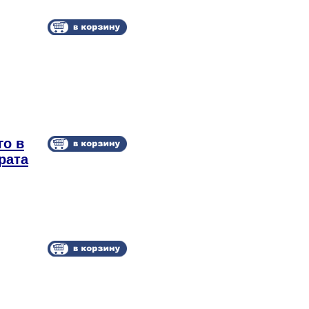
го в
рата