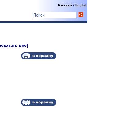
Русский
/
English
показать все]