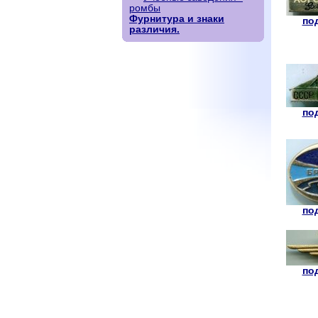
ромбы
Фурнитура и знаки
под
различия.
под
под
под