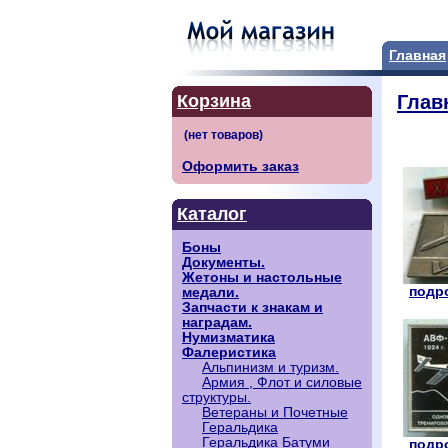
Главная
Корзина
Глав
Оформить заказ
Каталог
Боны
Документы.
Жетоны и настольные
подро
медали.
Запчасти к знакам и
наградам.
Нумизматика
Фалеристика
Альпинизм и туризм.
Армия , Флот и силовые
структуры.
Ветераны и Почетные
Геральдика
Геральдика Батуми
подро