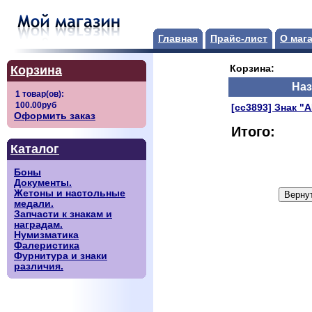
Главная
Прайс-лист
О маг
Корзина
Корзина:
Наз
[сс3893] Знак "А
Оформить заказ
Итого:
Каталог
Боны
Документы.
Жетоны и настольные
медали.
Запчасти к знакам и
наградам.
Нумизматика
Фалеристика
Фурнитура и знаки
различия.