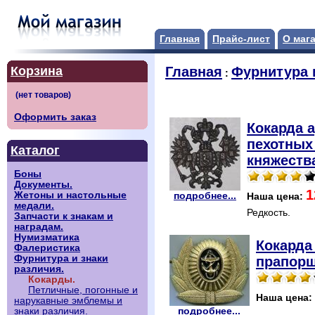
Главная
Прайс-лист
О маг
Корзина
Главная
Фурнитура 
:
Оформить заказ
Кокарда а
пехотных
Каталог
княжества
Боны
Документы.
1
Жетоны и настольные
подробнее...
Наша цена:
медали.
Редкость.
Запчасти к знакам и
наградам.
Нумизматика
Кокарда
Фалеристика
Фурнитура и знаки
прапорщ
различия.
Кокарды.
Петличные, погонные и
Наша цена:
нарукавные эмблемы и
подробнее...
знаки различия.