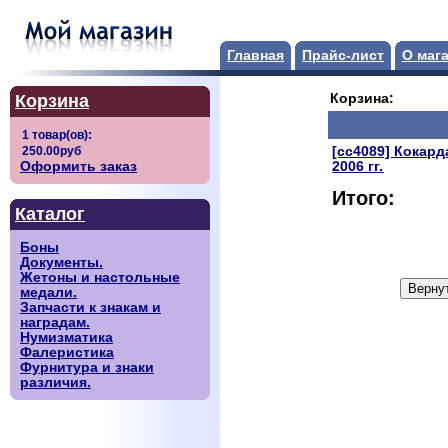
Главная
Прайс-лист
О маг
Корзина
Корзина:
[сс4089] Кокард
Оформить заказ
2006 гг.
Итого:
Каталог
Боны
Документы.
Жетоны и настольные
медали.
Запчасти к знакам и
наградам.
Нумизматика
Фалеристика
Фурнитура и знаки
различия.