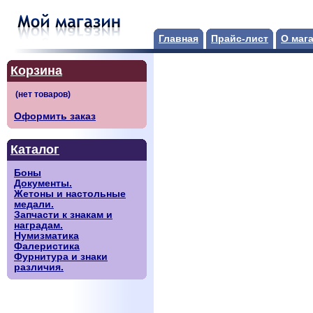
Главная
Прайс-лист
О маг
Корзина
Оформить заказ
Каталог
Боны
Документы.
Жетоны и настольные
медали.
Запчасти к знакам и
наградам.
Нумизматика
Фалеристика
Фурнитура и знаки
различия.