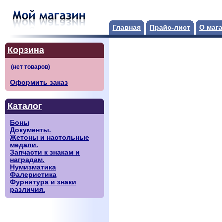
Главная
Прайс-лист
О маг
Корзина
Оформить заказ
Каталог
Боны
Документы.
Жетоны и настольные
медали.
Запчасти к знакам и
наградам.
Нумизматика
Фалеристика
Фурнитура и знаки
различия.