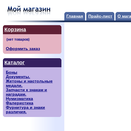
Главная
Прайс-лист
О маг
Корзина
Оформить заказ
Каталог
Боны
Документы.
Жетоны и настольные
медали.
Запчасти к знакам и
наградам.
Нумизматика
Фалеристика
Фурнитура и знаки
различия.