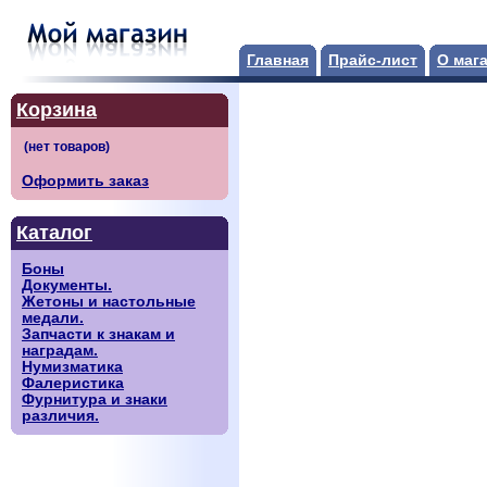
Главная
Прайс-лист
О маг
Корзина
Оформить заказ
Каталог
Боны
Документы.
Жетоны и настольные
медали.
Запчасти к знакам и
наградам.
Нумизматика
Фалеристика
Фурнитура и знаки
различия.