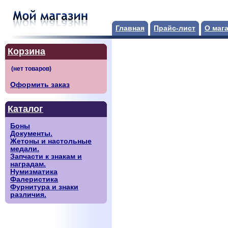
Главная
Прайс-лист
О маг
Корзина
Оформить заказ
Каталог
Боны
Документы.
Жетоны и настольные
медали.
Запчасти к знакам и
наградам.
Нумизматика
Фалеристика
Фурнитура и знаки
различия.