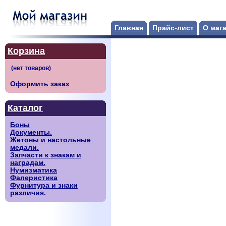
Главная
Прайс-лист
О маг
Корзина
Оформить заказ
Каталог
Боны
Документы.
Жетоны и настольные
медали.
Запчасти к знакам и
наградам.
Нумизматика
Фалеристика
Фурнитура и знаки
различия.