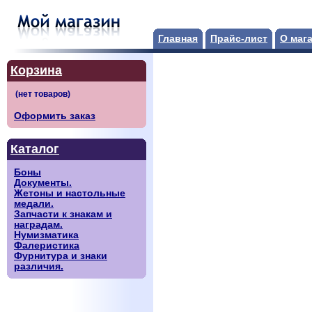
Главная
Прайс-лист
О маг
Корзина
Оформить заказ
Каталог
Боны
Документы.
Жетоны и настольные
медали.
Запчасти к знакам и
наградам.
Нумизматика
Фалеристика
Фурнитура и знаки
различия.