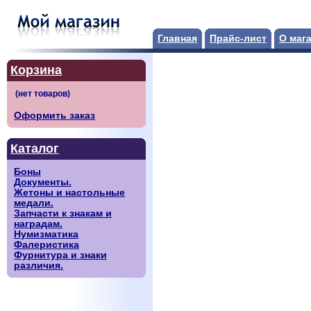
Главная
Прайс-лист
О маг
Корзина
Оформить заказ
Каталог
Боны
Документы.
Жетоны и настольные
медали.
Запчасти к знакам и
наградам.
Нумизматика
Фалеристика
Фурнитура и знаки
различия.